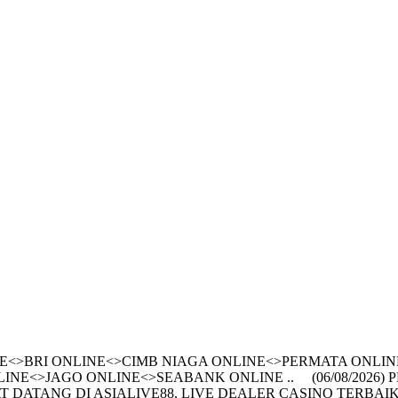
NE<>BRI ONLINE<>CIMB NIAGA ONLINE<>PERMATA ONL
NLINE<>JAGO ONLINE<>SEABANK ONLINE ..
(06/08/2026)
P
 DATANG DI ASIALIVE88, LIVE DEALER CASINO TERBAIK 