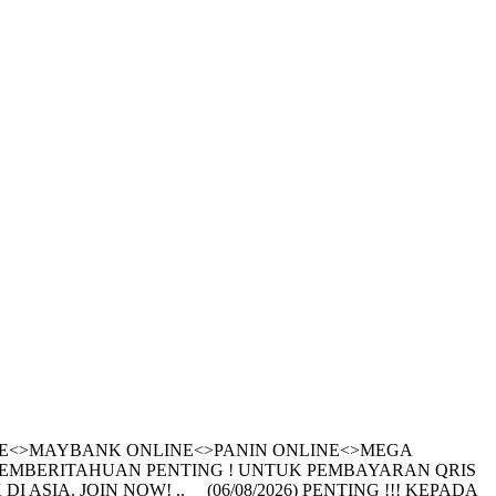
INE<>MAYBANK ONLINE<>PANIN ONLINE<>MEGA
EMBERITAHUAN PENTING ! UNTUK PEMBAYARAN QRIS
DI ASIA. JOIN NOW! ..
(06/08/2026)
PENTING !!! KEPADA