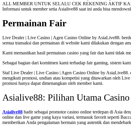
ALL MEMBER UNTUK SELALU CEK REKENING AKTIF KAM
Informasi untuk member setia Asialive88 saat ini anda bisa mendownl
Permainan Fair
Live Dealer | Live Casino | Agen Casino Online by AsiaLive88. ber
semua transaksi dan permainan di website kami dilakukan dengan am
Kami memastikan hasil permainan casino yang fair dan kami tidak mem
Sebagai bagian dari komitmen kami terhadap fair gaming, sistem ka
Staf Live Dealer | Live Casino | Agen Casino Online by AsiaLive88. 
mengikuti promosi, undian atau kompetisi yang ditawarkan oleh Live
promosi hanya dapat dimenangkan oleh member kami.
Asialive88: Pilihan Utama Casino
Asialive88
hadir sebagai promotor casino online terdepan di Asia 
online dan live game yang kaya variasi, termasuk favorit seperti Bacca
memberikan Anda pengalaman bermain yang autentik dan mendebark