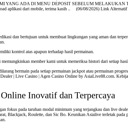
I YANG ADA DI MENU DEPOSIT SEBELUM MELAKUKAN TRA
oad aplikasi dari mobile, terima kasih ..
(06/08/2026)
Link Alternatif
dedikasi dan bertujuan untuk membuat lingkungan yang aman dan terp
an.
iliki kontrol atas apapun terhadap hasil permainan.
mi memungkinkan member kami untuk memeriksa histori dari setiap has
dilarang bermain pada setiap permainan jackpot atau permainan progre
 Dealer | Live Casino | Agen Casino Online by AsiaLive88.com. Kebij
 Online Inovatif dan Terpercaya
dengan fokus pada taruhan modal minimum yang terjangkau dan live de
rat, Blackjack, Roulette, dan Sic Bo. Keunikan Asialive terletak pada p
an.