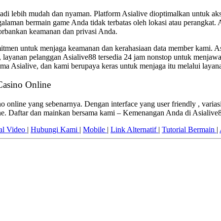
di lebih mudah dan nyaman. Platform Asialive dioptimalkan untuk aks
aman bermain game Anda tidak terbatas oleh lokasi atau perangkat. A
orbankan keamanan dan privasi Anda.
omitmen untuk menjaga keamanan dan kerahasiaan data member kami. A
itu, layanan pelanggan Asialive88 tersedia 24 jam nonstop untuk menj
a Asialive, dan kami berupaya keras untuk menjaga itu melalui layana
 Casino Online
 online yang sebenarnya. Dengan interface yang user friendly , varia
ine. Daftar dan mainkan bersama kami – Kemenangan Anda di Asialive
al Video
|
Hubungi Kami
|
Mobile
|
Link Alternatif
|
Tutorial Bermain
|