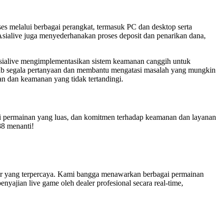
es melalui berbagai perangkat, termasuk PC dan desktop serta
sialive juga menyederhanakan proses deposit dan penarikan dana,
sialive mengimplementasikan sistem keamanan canggih untuk
awab segala pertanyaan dan membantu mengatasi masalah yang mungkin
n dan keamanan yang tidak tertandingi.
si permainan yang luas, dan komitmen terhadap keamanan dan layanan
88 menanti!
aler yang terpercaya. Kami bangga menawarkan berbagai permainan
enyajian live game oleh dealer profesional secara real-time,