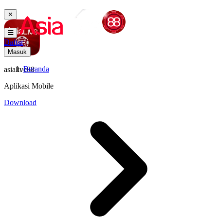
✕
Daftar
Masuk
Beranda
asialive88
Aplikasi Mobile
Download