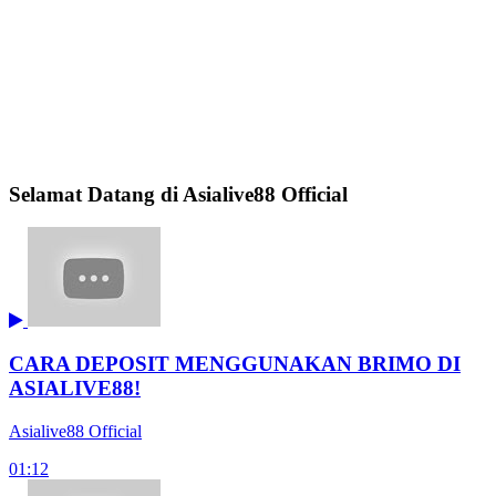
Selamat Datang di Asialive88 Official
CARA DEPOSIT MENGGUNAKAN BRIMO DI
ASIALIVE88!
Asialive88 Official
01:12