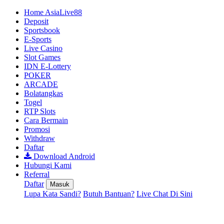
Home AsiaLive88
Deposit
Sportsbook
E-Sports
Live Casino
Slot Games
IDN E-Lottery
POKER
ARCADE
Bolatangkas
Togel
RTP Slots
Cara Bermain
Promosi
Withdraw
Daftar
Download Android
Hubungi Kami
Referral
Daftar
Masuk
Lupa Kata Sandi?
Butuh Bantuan?
Live Chat Di Sini