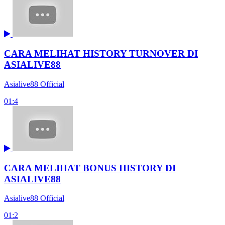
CARA MELIHAT HISTORY TURNOVER DI
ASIALIVE88
Asialive88 Official
01:4
CARA MELIHAT BONUS HISTORY DI
ASIALIVE88
Asialive88 Official
01:2