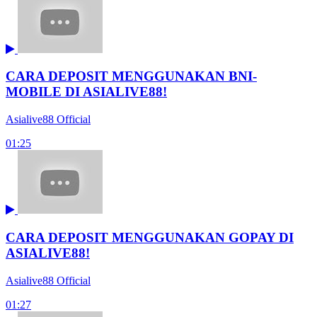
CARA DEPOSIT MENGGUNAKAN BNI-
MOBILE DI ASIALIVE88!
Asialive88 Official
01:25
CARA DEPOSIT MENGGUNAKAN GOPAY DI
ASIALIVE88!
Asialive88 Official
01:27