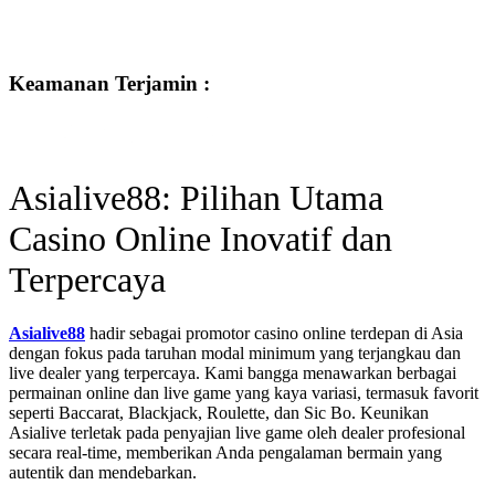
Keamanan Terjamin :
Asialive88: Pilihan Utama
Casino Online Inovatif dan
Terpercaya
Asialive88
hadir sebagai promotor casino online terdepan di Asia
dengan fokus pada taruhan modal minimum yang terjangkau dan
live dealer yang terpercaya. Kami bangga menawarkan berbagai
permainan online dan live game yang kaya variasi, termasuk favorit
seperti Baccarat, Blackjack, Roulette, dan Sic Bo. Keunikan
Asialive terletak pada penyajian live game oleh dealer profesional
secara real-time, memberikan Anda pengalaman bermain yang
autentik dan mendebarkan.