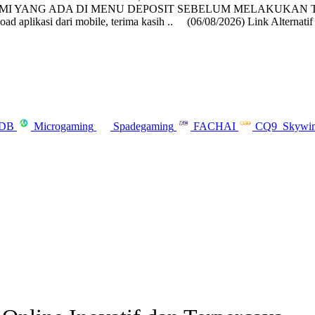
I YANG ADA DI MENU DEPOSIT SEBELUM MELAKUKAN TRA
oad aplikasi dari mobile, terima kasih ..
(06/08/2026)
Link Alternatif
JDB
Microgaming
Spadegaming
FACHAI
CQ9
Skywi