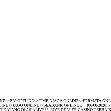
LINE<>BRI OFFLINE<>CIMB NIAGA ONLINE<>PERMATA O
NLINE<>JAGO ONLINE<>SEABANK ONLINE ..
(06/08/2026)
P
 DATANG DI ASIALIVE88, LIVE DEALER CASINO TERBAIK 