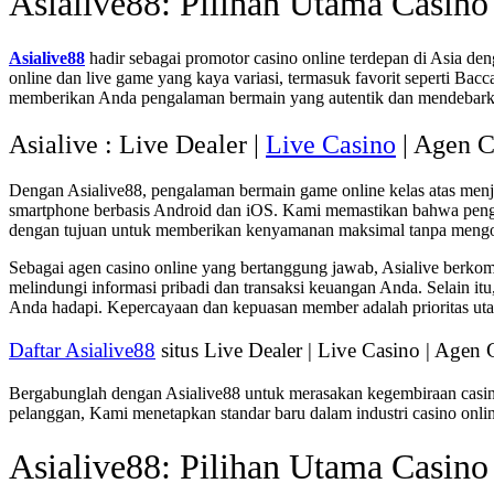
Asialive88: Pilihan Utama Casino
Asialive88
hadir sebagai promotor casino online terdepan di Asia 
online dan live game yang kaya variasi, termasuk favorit seperti Bacca
memberikan Anda pengalaman bermain yang autentik dan mendebark
Asialive : Live Dealer |
Live Casino
| Agen C
Dengan Asialive88, pengalaman bermain game online kelas atas menja
smartphone berbasis Android dan iOS. Kami memastikan bahwa pengal
dengan tujuan untuk memberikan kenyamanan maksimal tanpa meng
Sebagai agen casino online yang bertanggung jawab, Asialive berk
melindungi informasi pribadi dan transaksi keuangan Anda. Selain 
Anda hadapi. Kepercayaan dan kepuasan member adalah prioritas utam
Daftar Asialive88
situs Live Dealer | Live Casino | Agen
Bergabunglah dengan Asialive88 untuk merasakan kegembiraan casino
pelanggan, Kami menetapkan standar baru dalam industri casino onl
Asialive88: Pilihan Utama Casino