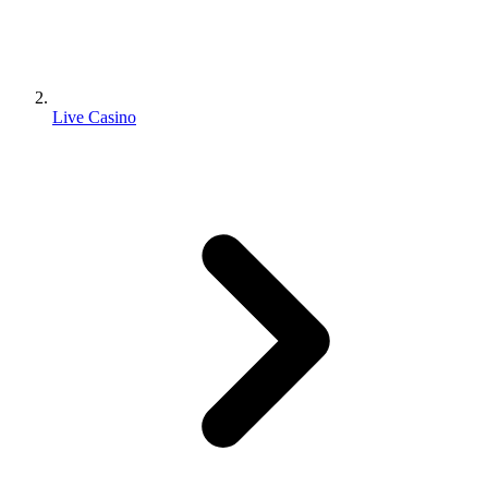
Live Casino