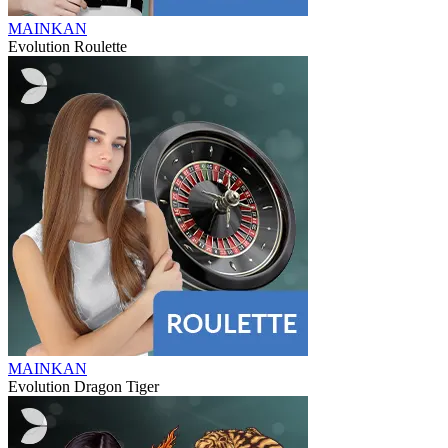
MAINKAN
Evolution Roulette
MAINKAN
Evolution Dragon Tiger