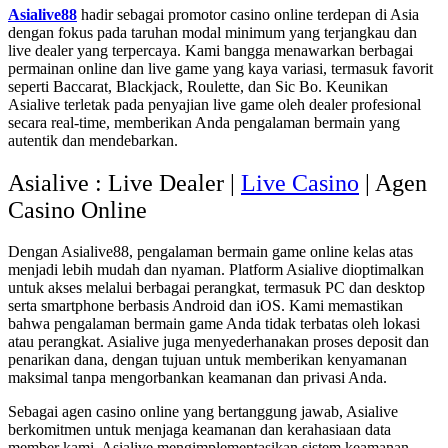
Asialive88
hadir sebagai promotor casino online terdepan di Asia
dengan fokus pada taruhan modal minimum yang terjangkau dan
live dealer yang terpercaya. Kami bangga menawarkan berbagai
permainan online dan live game yang kaya variasi, termasuk favorit
seperti Baccarat, Blackjack, Roulette, dan Sic Bo. Keunikan
Asialive terletak pada penyajian live game oleh dealer profesional
secara real-time, memberikan Anda pengalaman bermain yang
autentik dan mendebarkan.
Asialive : Live Dealer |
Live Casino
| Agen
Casino Online
Dengan Asialive88, pengalaman bermain game online kelas atas
menjadi lebih mudah dan nyaman. Platform Asialive dioptimalkan
untuk akses melalui berbagai perangkat, termasuk PC dan desktop
serta smartphone berbasis Android dan iOS. Kami memastikan
bahwa pengalaman bermain game Anda tidak terbatas oleh lokasi
atau perangkat. Asialive juga menyederhanakan proses deposit dan
penarikan dana, dengan tujuan untuk memberikan kenyamanan
maksimal tanpa mengorbankan keamanan dan privasi Anda.
Sebagai agen casino online yang bertanggung jawab, Asialive
berkomitmen untuk menjaga keamanan dan kerahasiaan data
member kami. Asialive mengimplementasikan sistem keamanan