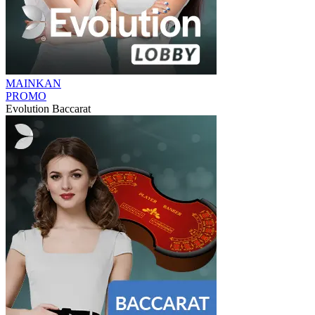
MAINKAN
PROMO
Evolution Baccarat