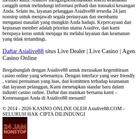
canggih untuk melindungi informasi pribadi dan transaksi keuangan
Anda. Selain itu, layanan pelanggan Asialive88 tersedia 24 jam
nonstop untuk menjawab segala pertanyaan dan membantu
mengatasi masalah yang mungkin Anda hadapi. Kepercayaan dan
kepuasan member adalah prioritas utama Asialive, dan kami
berupaya keras untuk menjaga itu melalui layanan dan keamanan
yang tidak tertandingi.
Daftar Asialive88
situs Live Dealer | Live Casino | Agen
Casino Online
Bergabunglah dengan Asialive88 untuk merasakan kegembiraan
casino online yang sebenarnya. Dengan interface yang user friendly
, variasi permainan yang luas, dan komitmen terhadap keamanan
dan layanan pelanggan, Kami menetapkan standar baru dalam
industri casino online. Daftar dan mainkan bersama kami –
Kemenangan Anda di Asialive88 menanti!
© 2014 - 2026 KASINO ONLINE OLEH Asialive88.COM -
SELURUH HAK CIPTA DILINDUNGI