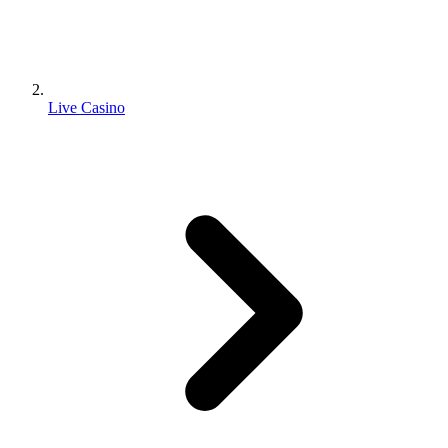
Live Casino