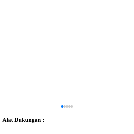
Alat Dukungan :