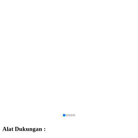
Alat Dukungan :