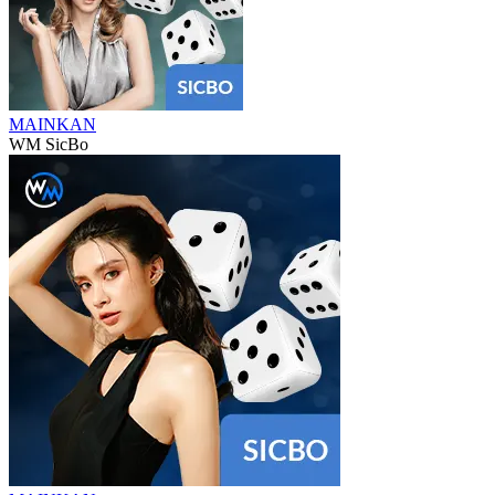
MAINKAN
WM SicBo